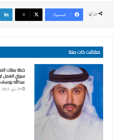
ل
شاركها
فيسبوك
‫X
مقالات ذات صلة
خطة بعثات التعل
سوق العمل او ل
عبدالله يوسف
29 مايو، 2023