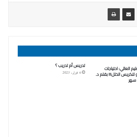
ينكدإن
مشاركة عبر البريد
طباعة
تدريس أم تدريب ؟
يم العالي: احتياجات
6 فبراير، 2023
تكريس الخلل!!! بقلم د.
 سهر