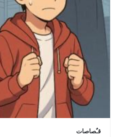
قـٌصاصات