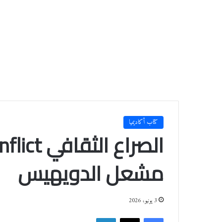
كتاب أكاديميا
مشعل الدويهيس
3 يونيو، 2026
فيسبوك
‫X
لينكدإن