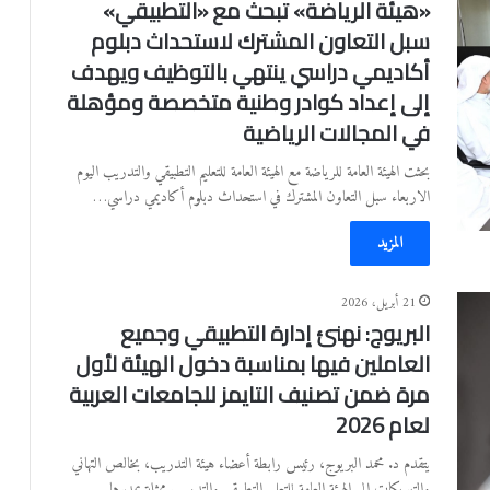
‏«هيئة الرياضة» تبحث مع «التطبيقي»
سبل التعاون المشترك لاستحداث دبلوم
أكاديمي دراسي ينتهي بالتوظيف ويهدف
إلى إعداد كوادر وطنية متخصصة ومؤهلة
في المجالات الرياضية
بحثت الهيئة العامة للرياضة مع الهيئة العامة للتعليم التطبيقي والتدريب اليوم
الاربعاء سبل التعاون المشترك في استحداث دبلوم أكاديمي دراسي…
المزيد
21 أبريل، 2026
البريوج: نهنئ إدارة التطبيقي وجميع
العاملين فيها بمناسبة دخول الهيئة لأول
مرة ضمن تصنيف التايمز للجامعات العربية
لعام 2026
يتقدم د. محمد البريوج، رئيس رابطة أعضاء هيئة التدريب، بخالص التهاني
والتبريكات إلى الهيئة العامة للتعليم التطبيقي والتدريب ممثلة بمديرها…