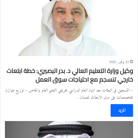
25 نوفمبر، 2025
وكيل وزارة التعليم العالي د. بدر البصيري: خطة ابتعاث
خارجي تنسجم مع احتياجات سوق العمل
– التسجيل في البعثات بعد انتهاء العام الدراسي لخريجي التعليم العام والخاص – توزيع متوازن
للتخصصات على دول الابتعاث لضمان…
المزيد