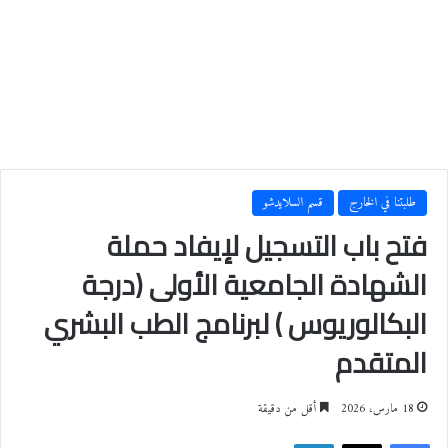
طلبتنا في الخارج
قسم السلايدشو
فتح باب التسجيل لإيفاد حملة
الشهادة الجامعية الأولى (درجة
البكالوريوس ) لبرنامج الطب البشري
المتقدم
18 مارس، 2026
أقل من دقيقة
فيسبوك
‫X
لينكدإن