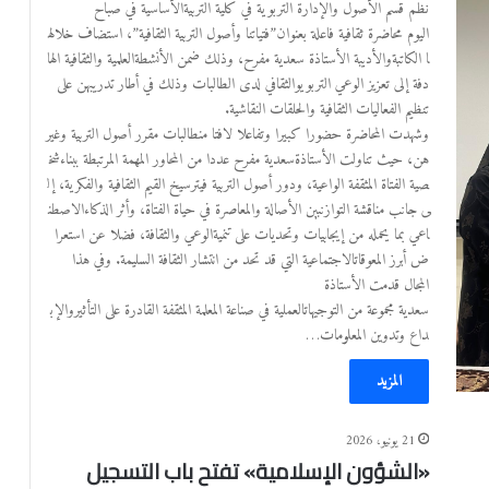
نظم قسم الأصول والإدارة التربوية في كلية التربيةالأساسية في صباح
اليوم محاضرة ثقافية فاعلة بعنوان”فتياتنا وأصول التربية الثقافية”، استضاف خلاله
ا الكاتبةوالأديبة الأستاذة سعدية مفرح، وذلك ضمن الأنشطةالعلمية والثقافية الها
دفة إلى تعزيز الوعي التربويوالثقافي لدى الطالبات وذلك في أطار تدريبهن على
تنظيم الفعاليات الثقافية والحلقات النقاشية.
وشهدت المحاضرة حضورا كبيرا وتفاعلا لافتا منطالبات مقرر أصول التربية وغير
هن، حيث تناولت الأستاذةسعدية مفرح عددا من المحاور المهمة المرتبطة ببناءشخ
صية الفتاة المثقفة الواعية، ودور أصول التربية فيترسيخ القيم الثقافية والفكرية، إل
ى جانب مناقشة التوازنبين الأصالة والمعاصرة في حياة الفتاة، وأثر الذكاءالاصطن
اعي بما يحمله من إيجابيات وتحديات على تنميةالوعي والثقافة، فضلا عن استعرا
ض أبرز المعوقاتالاجتماعية التي قد تحد من انتشار الثقافة السليمة. وفي هذا
المجال قدمت الأستاذة
سعدية مجموعة من التوجيهاتالعملية في صناعة المعلمة المثقفة القادرة على التأثيروالإب
داع وتدوين المعلومات…
المزيد
21 يونيو، 2026
«الشؤون الإسلامية» تفتح باب التسجيل