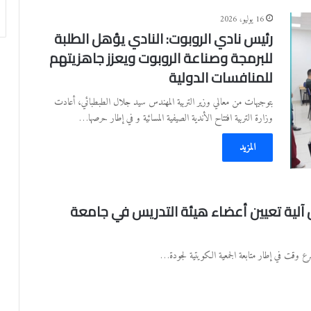
16 يوليو، 2026
رئيس نادي الروبوت: النادي يؤهل الطلبة
للبرمجة وصناعة الروبوت ويعزز جاهزيتهم
للمنافسات الدولية
بتوجيهات من معالي وزير التربية المهندس سيد جلال الطبطبائي، أعادت
وزارة التربية افتتاح الأندية الصيفية المسائية و في إطار حرصها…
المزيد
 آلية تعيين أعضاء هيئة التدريس في جامعة
أسرع وقت في إطار متابعة الجمعية الكويتية لجودة…