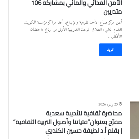
الأمن الغذائي والمائي بمشاركة 106
متدربين
أعلن مركز صباح الأحمد للموهبة والإبداع، أحد مراكز مؤسسة الكويت
للتقدم العلمي، انطلاق المرحلة التدريبية الأولى من برنامج «احتضان
الأفكار…
المزيد
25 يونيو، 2026
محاضرة ثقافية للأديبة سعدية
مفرّح بعنوان”فتياتنا وأصول التربية الثقافية”
| بقلم أ.د لطيفة حسين الكندري