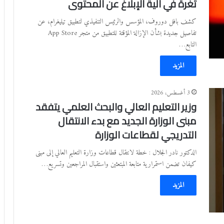
ثغرة في آلية الإبلاغ عن المحتوى
كشف بافل دوروف، المؤسس والرئيس التنفيذي لتطبيق تيليغرام، عن
تفاصيل جديدة بشأن الإزالة المؤقتة للتطبيق من متجر App Store
التابع…
المزيد
3 أغسطس، 2026
وزير التعليم العالي والبحث العلمي يتفقد
مبنى الوزارة الجديد مع بدء الانتقال
التدريجي لقطاعات الوزارة
الدكتور نادر الجلال : خطة لانتقال قطاعات وزارة التعليم العالي إلى مبنى
كيفان تضمن استمرارية متابعة المبتعثين واستقبال المراجعين وتسريع…
المزيد