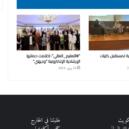
ية لمستقبل كليات
“#التعليم_العالي”: اختتمت حملتها
الإرشادية الإلكترونية “وجهني”
24 يوليو، 2024
كويت
طلبتنا في الخارج