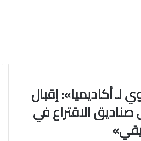
 لـ أكاديميا»: إقبال
صناديق الاقتراع في
بيقي»