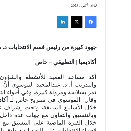
16 أكتوبر، 2023
فيسبوك
‫X
لينكدإن
جهود كبيرة من رئيس قسم الانتخابات د.
أكاديميا | التطبيقي – خاص
أكد مساعد العميد للأنشطة والشؤون ال
والتدريب أ. د. عبدالمجيد الموسوي أنَّ ال
تمر بسلاسة ومرونة كبيرة، وفي أجواء انت
وقال الموسوي في تصريح خاص لـ
أكاد
خلال الأسابيع السابقة، وتحت إشراف عم
وبالتنسيق والتعاون مع جهات عدة داخل ا
خلال الفترة الماضية على التنسيق مع و
لإجراء الانتخابات على النحو الذي يليق 