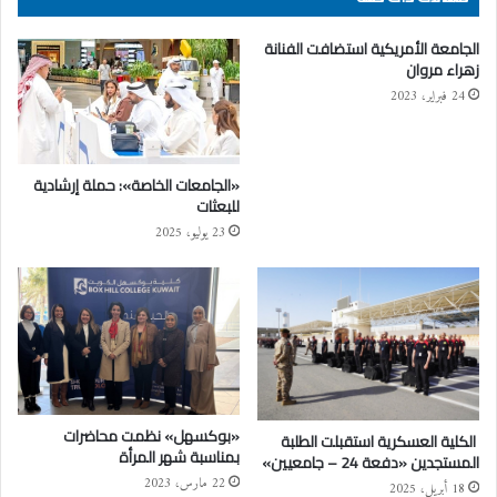
الجامعة الأمريكية استضافت الفنانة
زهراء مروان
24 فبراير، 2023
«الجامعات الخاصة»: حملة إرشادية
للبعثات
23 يوليو، 2025
«بوكسهل» نظمت محاضرات
الكلية العسكرية استقبلت الطلبة
بمناسبة شهر المرأة
المستجدين «دفعة 24 – جامعيين»
22 مارس، 2023
18 أبريل، 2025