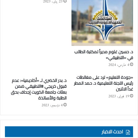
23 يناير، 2023
د. حسين غلوم مديراً لمكتبة الطالب
في «التطبيقي»
4 مارس، 2024
«جودة التعليم» ترد على مغالطات
د. بدر الخضري لـ «أكاديميا»: عدم
رئيس اللجنة التعليمية د. حمد المطر
قبول خريجي #التطبيقي ضمن
غداً الاثنين
بعثات جامعة الكويت إجحاف بحق
19 فبراير، 2023
الطلبة والأساتذة
4 ديسمبر، 2023
احدث الاخبار