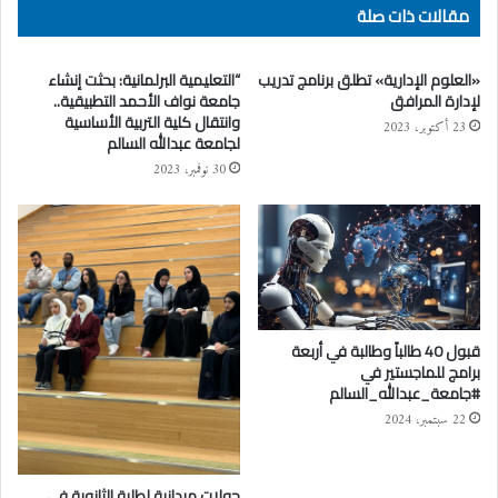
مقالات ذات صلة
«العلوم الإدارية» تطلق برنامج تدريب
“التعليمية البرلمانية: بحثت إنشاء
لإدارة المرافق
جامعة نواف الأحمد التطبيقية..
وانتقال كلية التربية الأساسية
23 أكتوبر، 2023
لجامعة عبدالله السالم
30 نوفمبر، 2023
قبول 40 طالباً وطالبة في أربعة
برامج للماجستير في
#جامعة_عبدالله_السالم
22 سبتمبر، 2024
جولات ميدانية لطلبة الثانوية في