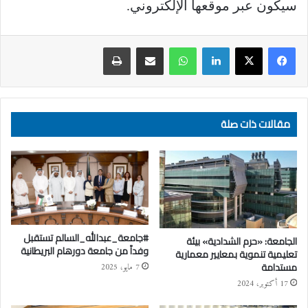
سيكون عبر موقعها الإلكتروني.
لينكدإن
واتساب
مشاركة عبر البريد
طباعة
مقالات ذات صلة
#جامعة_عبدالله_السالم تستقبل
الجامعة: «حرم الشدادية» بيئة
وفداً من جامعة دورهام البريطانية
تعليمية تنموية بمعايير معمارية
مستدامة
7 مايو، 2025
17 أكتوبر، 2024